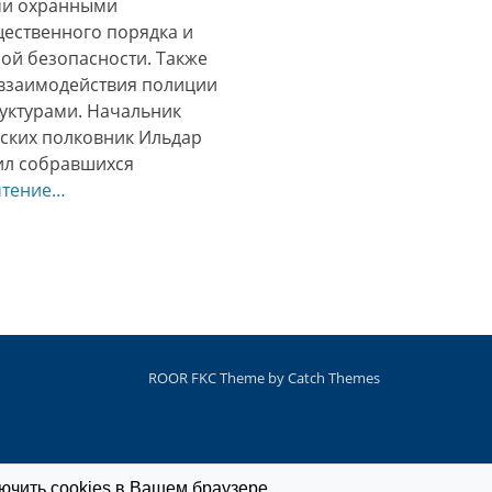
ыми охранными
щественного порядка и
ой безопасности. Также
взаимодействия полиции
уктурами. Начальник
ских полковник Ильдар
ил собравшихся
чтение…
ROOR FKC Theme by
Catch Themes
ючить cookies в Вашем браузере.