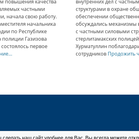
ам повышения качества
внутренних дел с частн
авляемых частными
структурами в охране об
, начала свою работу.
обеспечении общественн
аместителя начальника
обсуждались механизмы 
дии по Республике
с частными силовыми стр
 полиции Газизова
стерлитамакских полицей
 состоялось первое
Хурматуллин поблагодар
ение…
сотрудников
Продожить 
 сделать наш сайт удобнее для Вас. Вы всегда можете откл