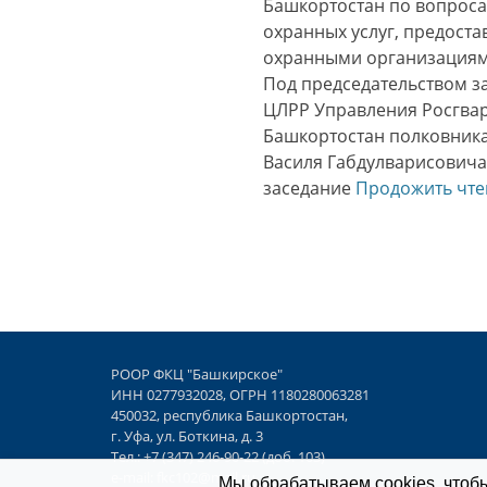
Башкортостан по вопрос
охранных услуг, предост
охранными организациями
Под председательством з
ЦЛРР Управления Росгвар
Башкортостан полковника
Василя Габдулварисовича
заседание
Продожить чт
РООР ФКЦ "Башкирское"
ИНН 0277932028, ОГРН 1180280063281
450032, республика Башкортостан,
г. Уфа, ул. Боткина, д. 3
Тел.: +7 (347) 246-90-22 (доб. 103)
e-mail:
fkc102@mail.ru
Мы обрабатываем cookies, чтобы