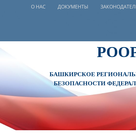
Primary Menu
Skip
О НАС
ДОКУМЕНТЫ
ЗАКОНОДАТЕЛ
to
content
РОО
БАШКИРСКОЕ РЕГИОНАЛЬН
БЕЗОПАСНОСТИ ФЕДЕРА