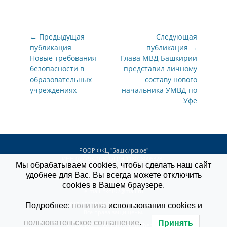
Навигация
← Предыдущая
Следующая
по
публикация
публикация →
Предыдущая
Новые требования
Следующая
Глава МВД Башкирии
записям
публикация
безопасности в
публикация
представил личному
образовательных
составу нового
учреждениях
начальника УМВД по
Уфе
РООР ФКЦ "Башкирское"
ИНН 0277932028, ОГРН 1180280063281
Мы обрабатываем cookies, чтобы сделать наш сайт
450032, республика Башкортостан,
удобнее для Вас. Вы всегда можете отключить
г. Уфа, ул. Боткина, д. 3
Тел.: +7 (347) 246-90-22 (доб. 103)
cookies в Вашем браузере.
e-mail:
fkc102@mail.ru
© 2017-2026
РООР ФКЦ «Башкирское»
.
Подробнее:
политика
использования cookies и
Все права защищены.
пользовательское соглашение
.
Принять
ROOR FKC Theme by
Catch Themes