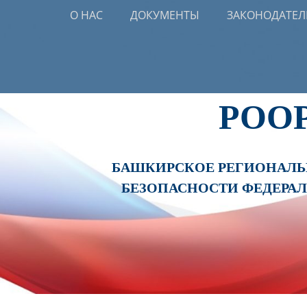
Primary Menu
Skip
О НАС
ДОКУМЕНТЫ
ЗАКОНОДАТЕЛ
to
content
РОО
БАШКИРСКОЕ РЕГИОНАЛЬН
БЕЗОПАСНОСТИ ФЕДЕРА