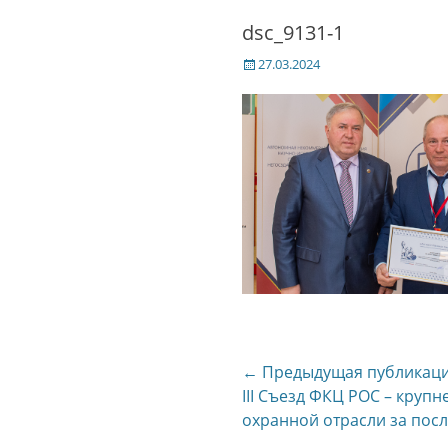
dsc_9131-1
Posted
27.03.2024
on
Навигация
← Предыдущая публикац
Предыдущая
III Съезд ФКЦ РОС – круп
по
публикация
охранной отрасли за посл
записям