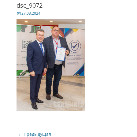
dsc_9072
Posted
27.03.2024
on
Навигация
← Предыдущая