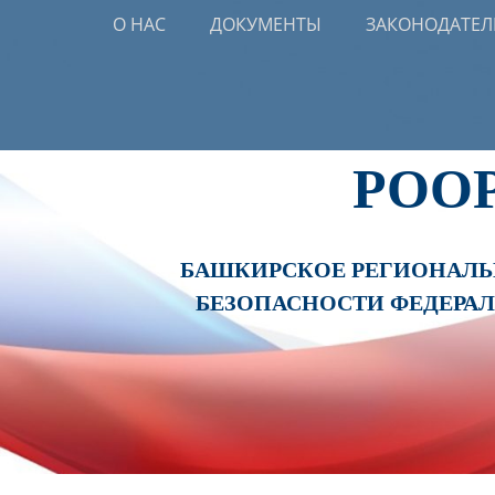
Primary Menu
Skip
О НАС
ДОКУМЕНТЫ
ЗАКОНОДАТЕЛ
to
content
РОО
БАШКИРСКОЕ РЕГИОНАЛЬН
БЕЗОПАСНОСТИ ФЕДЕРА