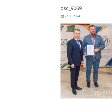
dsc_9069
Posted
27.03.2024
on