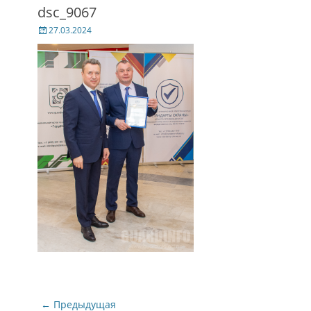
dsc_9067
Posted
27.03.2024
on
Навигация
← Предыдущая